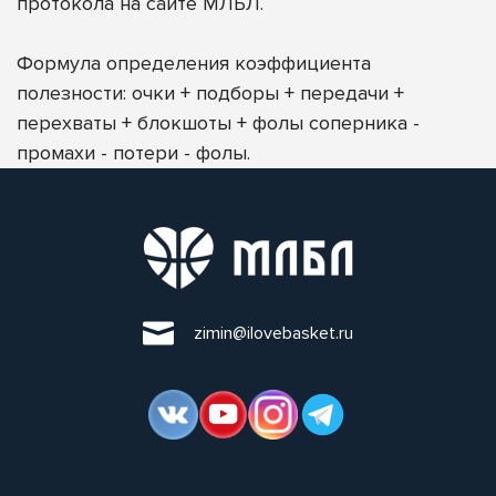
протокола на сайте МЛБЛ.
Формула определения коэффициента
полезности: очки + подборы + передачи +
перехваты + блокшоты + фолы соперника -
промахи - потери - фолы.
zimin@ilovebasket.ru