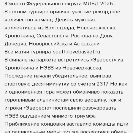
Южного Федерального округа МЛБЛ 2026
В южном турнире приняло участие рекордное
количество команд. Девять мужских
коллективов из Волгограда, Новочеркасска,
Кропоткина, Севастополя, Ростова-на-Дону,
Донецка, Новороссийска и Астрахани.
Все матчи турнира: south.ilovebasket.ru
В финале на паркете встретились «Эверест» из
Кропоткина и НЭВЗ из Новочеркасска.
Последние начали убедительнее, выиграв
стартовую десятиминутку со счетом 23:17. Но как
и одноименная гора может обманчиво показать
торопливым альпинистам свою вершину, так и
игроки «Эвереста» поспешили разочаровать
НЭВЗ ощущением мнимого триумфа.
Приближение концовки заставило команды идти
на радикальные меры, тут же последовал обмен