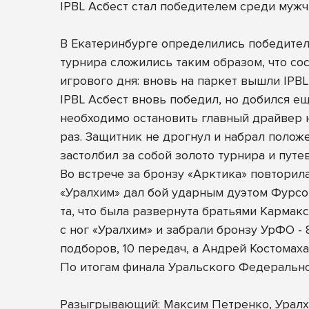
IPBL Асбест стал победителем среди мужч
В Екатеринбурге определились победител
турнира сложились таким образом, что со
игрового дня: вновь на паркет вышли IPBL 
IPBL Асбест вновь победил, но добился ещ
необходимо остановить главный драйвер н
раз. Защитник не дрогнул и набрал положе
застолбил за собой золото турнира и пут
Во встрече за бронзу «Арктика» повторила
«Уралхим» дал бой ударным дуэтом Фурсо
та, что была развернута братьями Кармак
с ног «Уралхим» и забрали бронзу УрФО - 
подборов, 10 передач, а Андрей Костомаха 
По итогам финала Уральского Федеральн
Разыгрывающий: Максим Петренко, Урал