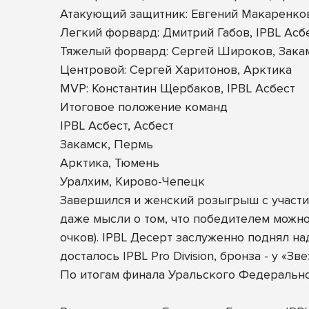
Атакующий защитник: Евгений Макаренков
Легкий форвард: Дмитрий Габов, IPBL Асб
Тяжелый форвард: Сергей Широков, Зака
Центровой: Сергей Харитонов, Арктика
MVP: Константин Щербаков, IPBL Асбест
Итоговое положение команд
IPBL Асбест, Асбест
Закамск, Пермь
Арктика, Тюмень
Уралхим, Кирово-Чепецк
Завершился и женский розыгрыш с участие
даже мысли о том, что победителем можно
очков). IPBL Десерт заслуженно поднял н
досталось IPBL Pro Division, бронза - у «Зв
По итогам финала Уральского Федеральн