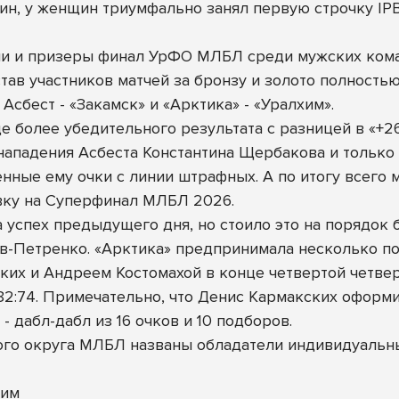
ин, у женщин триумфально занял первую строчку IPB
и и призеры финал УрФО МЛБЛ среди мужских коман
став участников матчей за бронзу и золото полност
Асбест - «Закамск» и «Арктика» - «Уралхим».
е более убедительного результата с разницей в «+26
ападения Асбеста Константина Щербакова и только 
нные ему очки с линии штрафных. А по итогу всего 
евку на Суперфинал МЛБЛ 2026.
 успех предыдущего дня, но стоило это на порядок 
в-Петренко. «Арктика» предпринимала несколько по
ских и Андреем Костомахой в конце четвертой четвер
82:74. Примечательно, что Денис Кармакских оформил
- дабл-дабл из 16 очков и 10 подборов.
ого округа МЛБЛ названы обладатели индивидуальн
хим